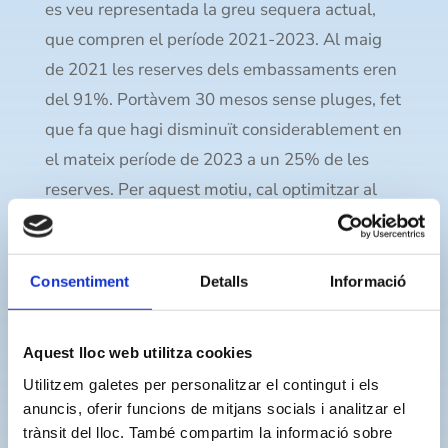
es veu representada la greu sequera actual,
que compren el període 2021-2023. Al maig
de 2021 les reserves dels embassaments eren
del 91%. Portàvem 30 mesos sense pluges, fet
que fa que hagi disminuït considerablement en
el mateix període de 2023 a un 25% de les
reserves. Per aquest motiu, cal optimitzar al
màxim el recurs que tenim disponible, perquè
l’aigua que estalviem avui és la que tindrem
per demà.
Consentiment
Detalls
Informació
És per això que
Aquest lloc web utilitza cookies
la campanya
“Se’ns esgota
Utilitzem galetes per personalitzar el contingut i els
anuncis, oferir funcions de mitjans socials i analitzar el
l’aigua” té per
trànsit del lloc. També compartim la informació sobre
objectiu divulgar