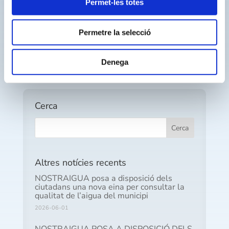
Permet-les totes
Els consells i recomanacions es poden
consultar al
fulletó informatiu que s’ha editat
Permetre la selecció
amb aquesta finalitat
Denega
Cerca
Altres notícies recents
NOSTRAIGUA posa a disposició dels
ciutadans una nova eina per consultar la
qualitat de l’aigua del municipi
2026-06-01