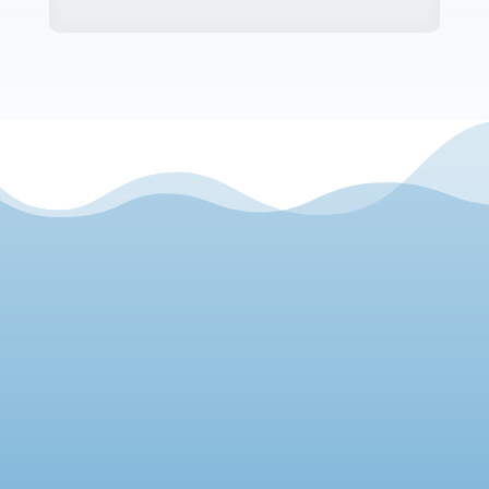
CONTACTA'NS

E-mail:
info@nostraigua.cat
[
Formulari de contacte
]
Telèfons: