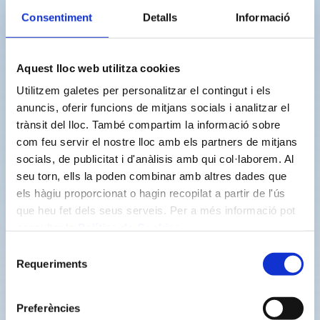
Consentiment
Detalls
Informació
Les accions
Aquest lloc web utilitza cookies
Una de les primeres actuacions que
Utilitzem galetes per personalitzar el contingut i els
engegarem és incentivar el Servei d’alertes de
anuncis, oferir funcions de mitjans socials i analitzar el
consum, que permet tenir controlat el consum i
trànsit del lloc. També compartim la informació sobre
com feu servir el nostre lloc amb els partners de mitjans
detectar amb anterioritat possibles fuites i
socials, de publicitat i d'anàlisis amb qui col·laborem. Al
qualsevol tipus d’incidència al comptador.
seu torn, ells la poden combinar amb altres dades que
els hàgiu proporcionat o hagin recopilat a partir de l'ús
Altres accions que volem potenciar són “la
que heu fet dels seus serveis. Per a més informació pot
factura sense paper” per incentivar l’enviament
consultar la
Política de Cookies
.
de la factura per mitjans electrònics, així com
Selecció
Requeriments
actuacions pel foment de l’estalvi d’aigua i
de
consentiment
activitats educatives en col·laboració amb els
centre educatius del municipi.
Preferències