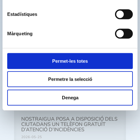
Les noves propostes estaran disponibles al
Estadístiques
web
nostraigua.cat
Màrqueting
Cerca
Permet-les totes
Altres notícies recents
Permetre la selecció
NOSTRAIGUA posa a disposició dels
ciutadans una nova eina per consultar la
Denega
qualitat de l’aigua del municipi
2026-06-01
NOSTRAIGUA POSA A DISPOSICIÓ DELS
CIUTADANS UN TELÈFON GRATUÏT
D’ATENCIÓ D’INCIDÈNCIES
2026-05-25