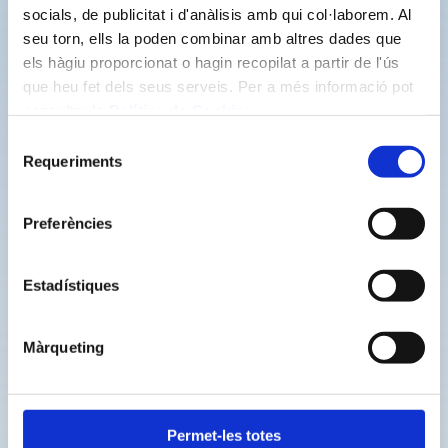
desarrollo sostenible.
socials, de publicitat i d'anàlisis amb qui col·laborem. Al
seu torn, ells la poden combinar amb altres dades que
els hàgiu proporcionat o hagin recopilat a partir de l'ús
Infografia en pdf servicios Nostraigua
que heu fet dels seus serveis. Per a més informació pot
consultar la
Política de Cookies
.
Selecció
Buscar
Requeriments
de
consentiment
Preferències
Otras noticias recientes
Estadístiques
NOSTRAIGUA pone a disposición de la
ciudadanía una nueva herramienta para
consultar la calidad del agua del municipio
Màrqueting
1 de junio de 2026
NOSTRAIGUA PONE A DISPOSICIÓN DE
LA CIUDADANÍA UN TELÉFONO
GRATUITO DE ATENCIÓN DE
Permet-les totes
INCIDENCIAS