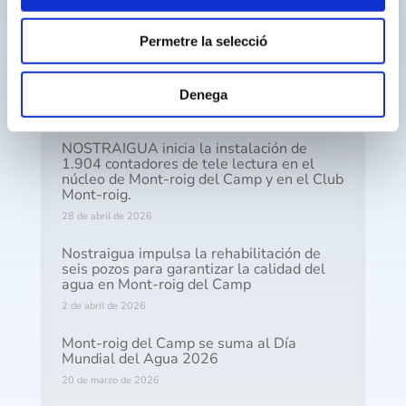
25 de mayo de 2026
Permetre la selecció
Nostraigua inicia una campaña preventiva
de control de cucarachas en la red de
alcantarillado municipal
Denega
30 de abril de 2026
NOSTRAIGUA inicia la instalación de
1.904 contadores de tele lectura en el
núcleo de Mont-roig del Camp y en el Club
Mont-roig.
28 de abril de 2026
Nostraigua impulsa la rehabilitación de
seis pozos para garantizar la calidad del
agua en Mont-roig del Camp
2 de abril de 2026
Mont-roig del Camp se suma al Día
Mundial del Agua 2026
20 de marzo de 2026