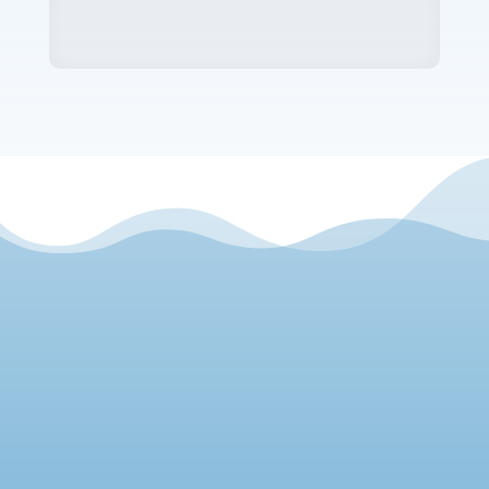
CONTÁCTANOS

E-mail:
info@nostraigua.cat
[
Formulario de contacto
]