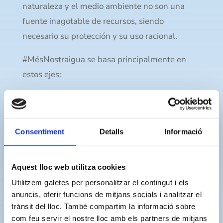
naturaleza y el medio ambiente no son una
fuente inagotable de recursos, siendo
necesario su protección y su uso racional.
#MésNostraigua se basa principalmente en
estos ejes:
Atención al usuario: Servicios dirigidos al
usuario para facilitar la gestión de trámites y
acceso a la información
Consentiment
Detalls
Informació
Voluntad de servicio: Somos una empresa
100% municipal, nuestro beneficio es el
Aquest lloc web utilitza cookies
servicio público
Utilitzem galetes per personalitzar el contingut i els
Responsabilidad social y ambiental:
anuncis, oferir funcions de mitjans socials i analitzar el
Trabajamos para que nuestras acciones
trànsit del lloc. També compartim la informació sobre
cumplan con los objetivos mundiales de
com feu servir el nostre lloc amb els partners de mitjans