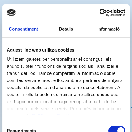
La plataforma ha sido diseñada con una
navegación intuitiva y una presentación visual
clara para facilitar su consulta. La información
Consentiment
Detalls
Informació
se actualiza periódicamente para garantizar
datos fiables y útiles para la ciudadanía.
Aquest lloc web utilitza cookies
Además, la totalidad de los datos de los
Utilitzem galetes per personalitzar el contingut i els
análisis de agua del municipio también puede
anuncis, oferir funcions de mitjans socials i analitzar el
consultarse en la web del Ministerio de
trànsit del lloc. També compartim la informació sobre
com feu servir el nostre lloc amb els partners de mitjans
Sanidad, en el apartado Sistema de
socials, de publicitat i d'anàlisis amb qui col·laborem. Al
Información Nacional de Aguas de Consumo
seu torn, ells la poden combinar amb altres dades que
(SINAC), a través del siguiente enlace:
els hàgiu proporcionat o hagin recopilat a partir de l'ús
https://sinac.sanidad.gob.es/CiudadanoWeb/ciudada
que heu fet dels seus serveis. Per a més informació pot
consultar la
Política de Cookies
.
informacionAbastecimientoActionEntrada.do
Selecció
Con esta iniciativa, Nostraigua refuerza su
Requeriments
de