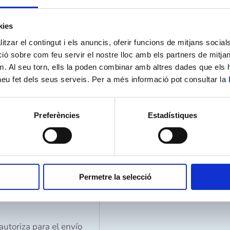
kies
tzar el contingut i els anuncis, oferir funcions de mitjans socials i
 sobre com feu servir el nostre lloc amb els partners de mitjans 
no móvil
m. Al seu torn, ells la poden combinar amb altres dades que els 
e heu fet dels seus serveis. Per a més informació pot consultar la
Preferències
Estadístiques
Permetre la selecció
e datos
rial para el Ciclo
 autoriza para el envío