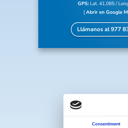
GPS:
Lat. 41,085 / Lon
[
Abrir en Google 
Llámanos al 977 8
F
Consentiment