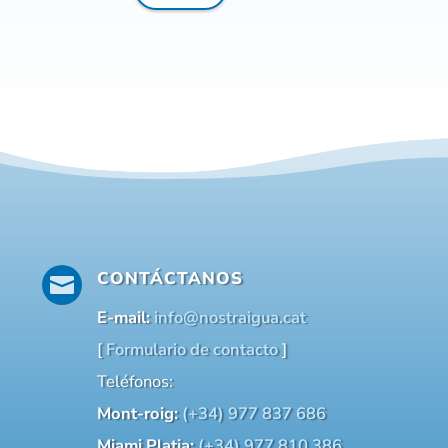
CONTÁCTANOS

E-mail:
info@nostraigua.cat
[
Formulario de contacto
]
Teléfonos:
Mont-roig:
(+34) 977 837 686
Miami Platja:
(+34) 977 810 386