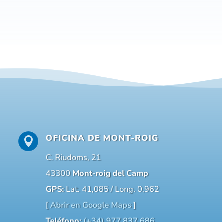
OFICINA DE MONT-ROIG

C. Riudoms, 21
43300
Mont-roig del Camp
GPS:
Lat. 41,085 / Long. 0,962
[
Abrir en Google Maps
]
Teléfono:
(+34) 977 837 686