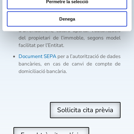
acreditatiu de titularitat de l’immoble o de
Permetre la selecció
dret d’ús sobre aquest (escriptures de
propietat, contracte de lloguer, drets
Denega
d’usdefruit …). En cas de contractes
d’arrendament, caldrà aportar l’autorització
del propietari de l’immoble, segons model
facilitat per l’Entitat.
Document SEPA
per a l’autorització de dades
bancàries, en cas de canvi de compte de
domiciliació bancària.
Sol·licita cita prèvia