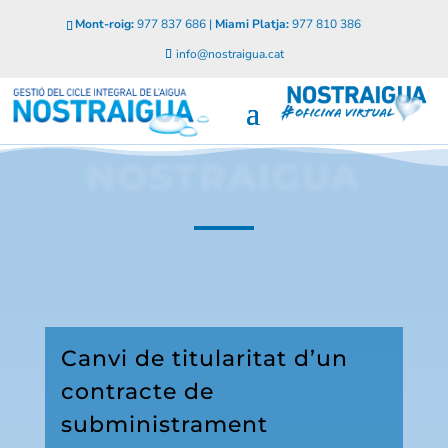
Mont-roig:
977 837 686 |
Miami Platja:
977 810 386
info@nostraigua.cat
NOSTRAIGUA
Canvi de titularitat d’un
contracte de
subministrament