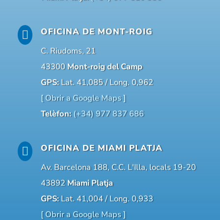
OFICINA DE MONT-ROIG

C. Riudoms, 21
43300
Mont-roig del Camp
GPS:
Lat. 41,085 / Long. 0,962
[
Obrir a Google Maps
]
Telèfon:
(+34) 977 837 686
OFICINA DE MIAMI PLATJA

Av. Barcelona 188, C.C. L'Illa, locals 19-20
43892
Miami Platja
GPS:
Lat. 41,004 / Long. 0,933
[
Obrir a Google Maps
]