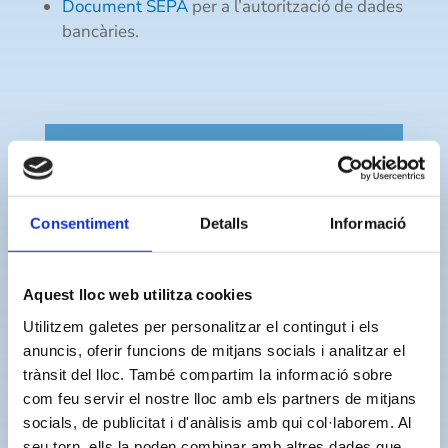
Document SEPA
per a l’autorització de dades
bancàries.
Canvi de dades del
contracte o abonat
Consentiment
Detalls
Informació
Els abonats poden realitzar canvis en les dades
del contracte, tals com l’adreça de les
Aquest lloc web utilitza cookies
notificacions, el telèfon o el correu electrònic
Utilitzem galetes per personalitzar el contingut i els
anuncis, oferir funcions de mitjans socials i analitzar el
de contacte, les domiciliacions bancàries…
trànsit del lloc. També compartim la informació sobre
La majoria d’aquestes modificacions es poden
com feu servir el nostre lloc amb els partners de mitjans
realitzar de forma presencial o bé de forma
socials, de publicitat i d'anàlisis amb qui col·laborem. Al
telemàtica i són gratuïtes, exceptuant les que
seu torn, ells la poden combinar amb altres dades que