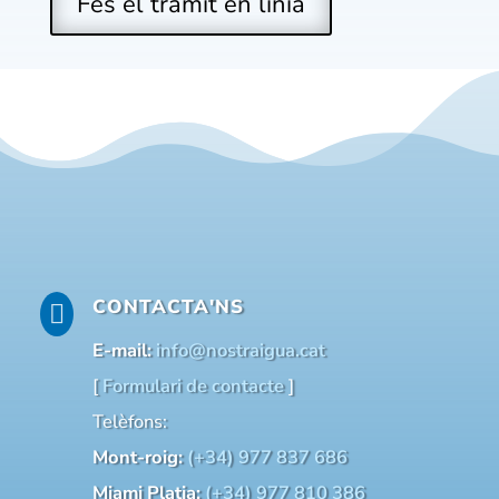
Fes el tràmit en línia
CONTACTA'NS

E-mail:
info@nostraigua.cat
[
Formulari de contacte
]
Telèfons:
Mont-roig:
(+34) 977 837 686
Miami Platja:
(+34) 977 810 386