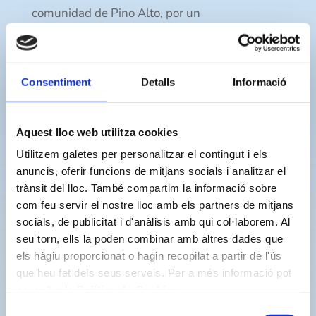
comunidad de Pino Alto, por un
funcionamiento incorrecto del sistema de
cloración, nada tiene que ver con la entidad
municipal de aguas del municipio, ya que se
Consentiment
Detalls
Informació
trata de una instalación privada. Sin embargo,
un operario de Nostraigua se desplazó al lugar
Aquest lloc web utilitza cookies
del incidente para comprobar lo sucedido a
Utilitzem galetes per personalitzar el contingut i els
requerimientos de la Policía Local.
anuncis, oferir funcions de mitjans socials i analitzar el
trànsit del lloc. També compartim la informació sobre
com feu servir el nostre lloc amb els partners de mitjans
Buscar
socials, de publicitat i d'anàlisis amb qui col·laborem. Al
seu torn, ells la poden combinar amb altres dades que
els hàgiu proporcionat o hagin recopilat a partir de l'ús
que heu fet dels seus serveis. Per a més informació pot
consultar la
Política de Cookies
.
Otras noticias recientes
Selecció