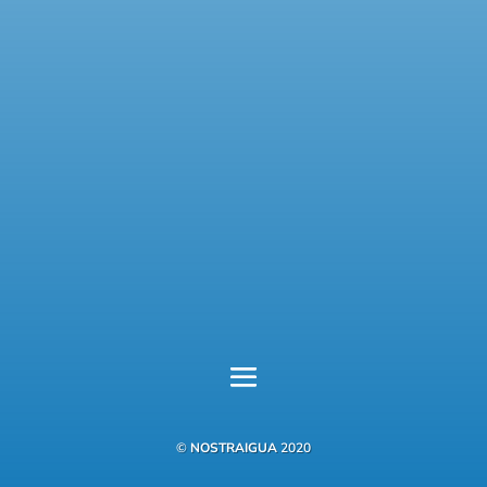
Teléfono:
(+34) 977 837 686
OFICINA DE MIAMI PLATJA

Av. Barcelona 188,
CC L’Illa, locales 19-20
43892
Miami Platja
GPS:
Lat. 41,004 / Long. 0,933
[
Abrir en Google Maps
]
Teléfono:
(+34) 977 810 386
©
NOSTRAIGUA
2020