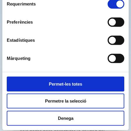
NOSTRAIGUA pone a disposición de la
Requeriments
ciudadanía una nueva herramienta para
de
consultar la calidad del agua del municipio
consentiment
1 de junio de 2026
Preferències
NOSTRAIGUA PONE A DISPOSICIÓN DE
LA CIUDADANÍA UN TELÉFONO
GRATUITO DE ATENCIÓN DE
Estadístiques
INCIDENCIAS
25 de mayo de 2026
Màrqueting
Nostraigua inicia una campaña preventiva
de control de cucarachas en la red de
alcantarillado municipal
30 de abril de 2026
Permet-les totes
NOSTRAIGUA inicia la instalación de
1.904 contadores de tele lectura en el
Permetre la selecció
núcleo de Mont-roig del Camp y en el Club
Mont-roig.
28 de abril de 2026
Denega
Nostraigua impulsa la rehabilitación de