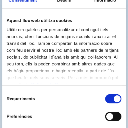
Consentiment
Detalls
Informació
propios, y ha sido adjudicado a la empresa
Canalizaciones La Torre SL.
Aquest lloc web utilitza cookies
Por lo que respecta a la afectación a la
Utilitzem galetes per personalitzar el contingut i els
ciudadanía, se prevén cortes puntuales del
anuncis, oferir funcions de mitjans socials i analitzar el
trànsit del lloc. També compartim la informació sobre
servicio de agua únicamente en el momento de
com feu servir el nostre lloc amb els partners de mitjans
realizar las conexiones definitivas a la nueva
socials, de publicitat i d'anàlisis amb qui col·laborem. Al
red, que serán debidamente comunicados con
seu torn, ells la poden combinar amb altres dades que
antelación.
els hàgiu proporcionat o hagin recopilat a partir de l'ús
que heu fet dels seus serveis. Per a més informació pot
Con esta actuación, Nostraigua reafirma su
consultar la
Política de Cookies
.
compromiso con la mejora continua de las
Selecció
Requeriments
de
infraestructuras hidráulicas, la reducción de las
consentiment
pérdidas de agua y la prestación de un servicio
Preferències
de abastecimiento más eficiente, sostenible y
de calidad.