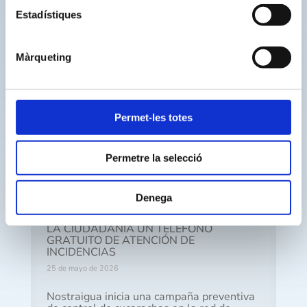
Estadístiques
Buscar
Màrqueting
Permet-les totes
Otras noticias recientes
NOSTRAIGUA pone a disposición de la
Permetre la selecció
ciudadanía una nueva herramienta para
consultar la calidad del agua del municipio
1 de junio de 2026
Denega
NOSTRAIGUA PONE A DISPOSICIÓN DE
LA CIUDADANÍA UN TELÉFONO
GRATUITO DE ATENCIÓN DE
INCIDENCIAS
25 de mayo de 2026
Nostraigua inicia una campaña preventiva