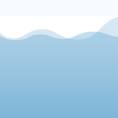
CONTÁCTANOS

E-mail:
info@nostraigua.cat
[
Formulario de contacto
]
Teléfonos:
Mont-roig:
(+34) 977 837 686
Miami Platja:
(+34) 977 810 386